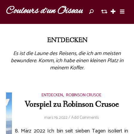
Couleurs d'un Oiseau
ENTDECKEN
Es ist die Laune des Reisens, die ich am meisten
bewundere. Komm, ich habe einen kleinen Platz in
meinem Koffer.
,
ENTDECKEN
ROBINSON CRUSOE
Vorspiel zu Robinson Crusoe
mars 19, 2022
/
Add Comments
8. März 2022 Ich bin seit sieben Tagen isoliert in