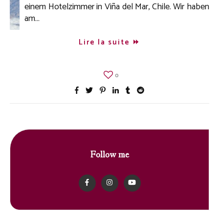
einem Hotelzimmer in Viña del Mar, Chile. Wir haben
am…
Lire la suite
0
Follow me