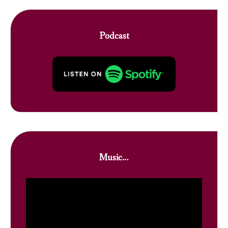
Podcast
Music…