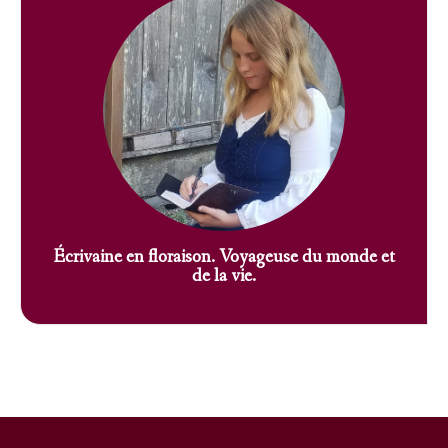
Écrivaine en floraison. Voyageuse du monde et
de la vie.