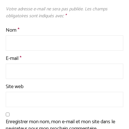
Votre adresse e-mail ne sera pas publiée.
Les champs
obligatoires sont indiqués avec
*
Nom
*
E-mail
*
Site web
Enregistrer mon nom, mon e-mail et mon site dans le
navigateur pour mon prochain commentaire.