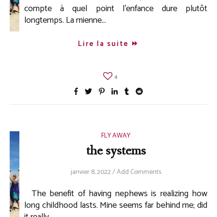
compte à quel point l’enfance dure plutôt
longtemps. La mienne…
Lire la suite
4
FLY AWAY
the systems
janvier 8, 2022
/
Add Comments
The benefit of having nephews is realizing how
long childhood lasts. Mine seems far behind me; did