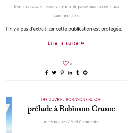
février 11, 2024
Saisissez votre mot de passe pour accéder aux
commentaires.
Il n’y a pas d’extrait, car cette publication est protégée.
Lire la suite
0
,
DÉCOUVRIR
ROBINSON CRUSOE
prélude à Robinson Crusoe
mars 19, 2022
/
Add Comments