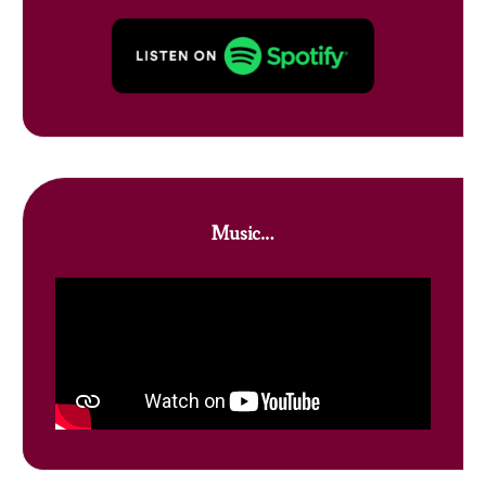
Music…